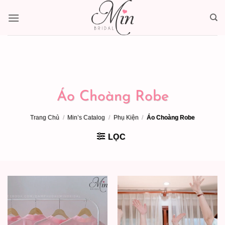
Bỏ
qua
nội
dung
Áo Choàng Robe
Trang Chủ
/
Min’s Catalog
/
Phụ Kiện
/
Áo Choàng Robe
LỌC