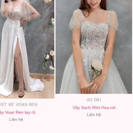
ÁO DÀI
IẾT KẾ VOAN REN
Váy Xanh Mint Hoa rơi
áy Voan Ren tay rũ
Liên hệ
Liên hệ