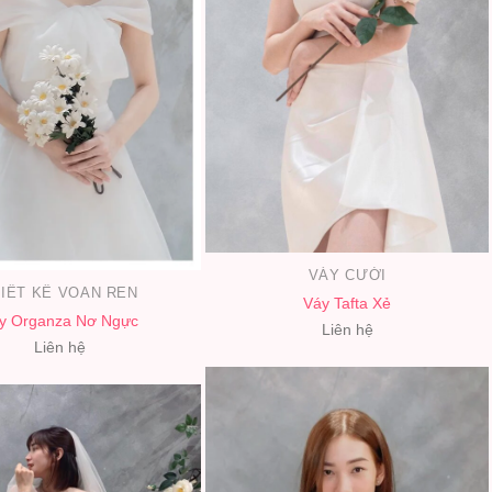
VÁY CƯỚI
IẾT KẾ VOAN REN
Váy Tafta Xẻ
y Organza Nơ Ngực
Liên hệ
Liên hệ