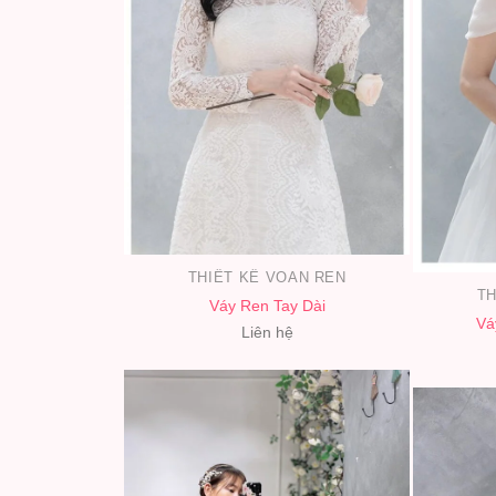
THIẾT KẾ VOAN REN
TH
Váy Ren Tay Dài
Vá
Liên hệ