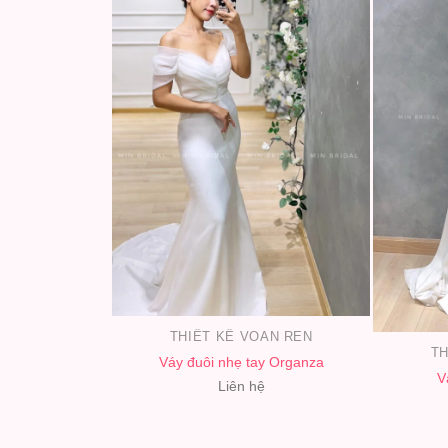
THIẾT KẾ VOAN REN
TH
Váy đuôi nhẹ tay Organza
V
Liên hệ