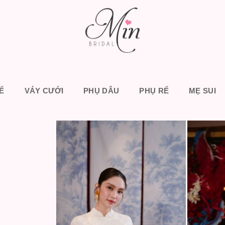
Ể
VÁY CƯỚI
PHỤ DÂU
PHỤ RỂ
MẸ SUI