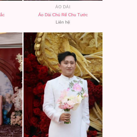
ÁO DÀI
ắc
Áo Dài Chú Rể Chu Tước
Liên hệ