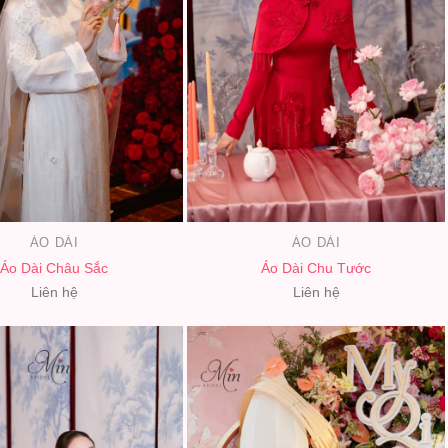
ÁO DÀI
ÁO DÀI
Áo Dài Châu Sắc
Áo Dài Chu Tước
Liên hệ
Liên hệ