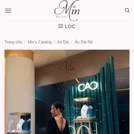
Bỏ
qua
nội
dung
LỌC
Trang chủ
/
Min’s Catalog
/
Áo Dài
/
Áo Dài Nữ