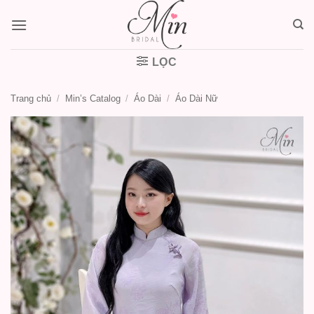
Bỏ
qua
nội
dung
LỌC
Trang chủ
/
Min’s Catalog
/
Áo Dài
/
Áo Dài Nữ