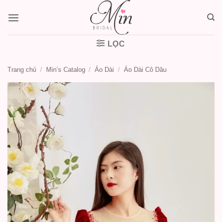
Bỏ
qua
nội
dung
LỌC
Trang chủ
/
Min’s Catalog
/
Áo Dài
/
Áo Dài Cô Dâu