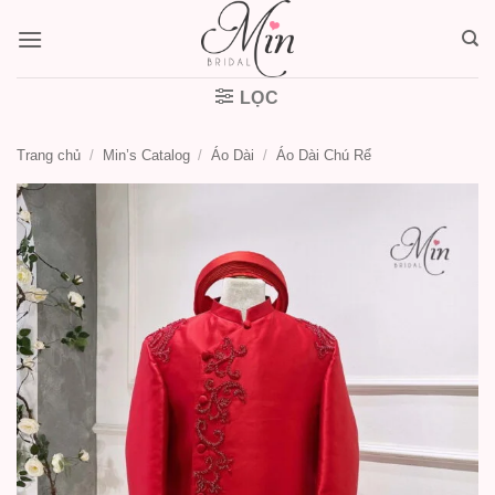
Bỏ
qua
nội
dung
LỌC
Trang chủ
/
Min’s Catalog
/
Áo Dài
/
Áo Dài Chú Rể