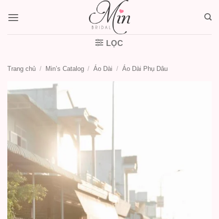
Bỏ
qua
nội
dung
LỌC
Trang chủ
/
Min’s Catalog
/
Áo Dài
/
Áo Dài Phụ Dâu