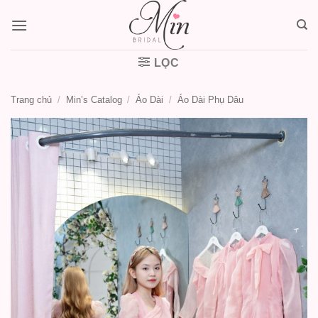
Bỏ
qua
nội
dung
LỌC
Trang chủ
/
Min’s Catalog
/
Áo Dài
/
Áo Dài Phụ Dâu