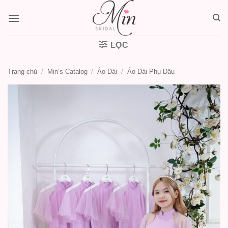
Bỏ
qua
nội
dung
LỌC
Trang chủ
/
Min’s Catalog
/
Áo Dài
/
Áo Dài Phụ Dâu